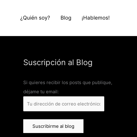
¿Quién soy?
Blog
¡Hablemos!
Suscripción al Blog
Si quieres recibir los posts que publique,
déjame tu email: